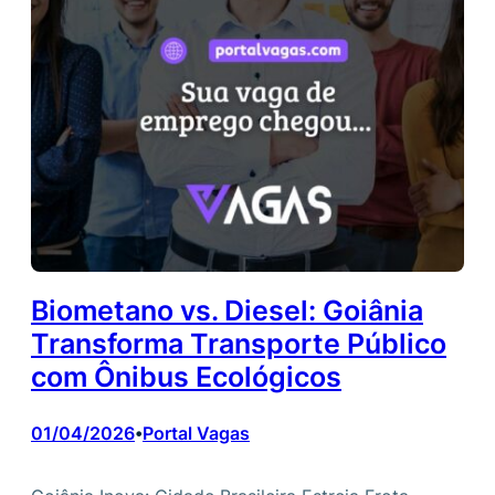
Biometano vs. Diesel: Goiânia
Transforma Transporte Público
com Ônibus Ecológicos
01/04/2026
Portal Vagas
•