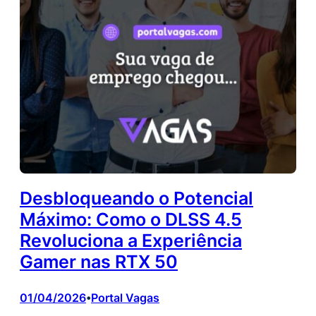
Desbloqueando o Potencial
Máximo: Como o DLSS 4.5
Revoluciona a Experiência
Gamer nas RTX 50
01/04/2026
Portal Vagas
•