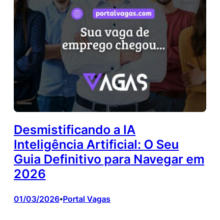
Desmistificando a IA
Inteligência Artificial: O Seu
Guia Definitivo para Navegar em
2026
01/03/2026
Portal Vagas
•