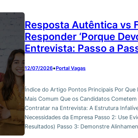
Resposta Autêntica vs 
Responder ‘Porque Devo
Entrevista: Passo a Pas
•
12/07/2026
Portal Vagas
Índice do Artigo Pontos Principais Por Que
Mais Comum Que os Candidatos Cometem
Contratar na Entrevista: A Estrutura Infalí
Necessidades da Empresa Passo 2: Use Ev
Resultados) Passo 3: Demonstre Alinhamen