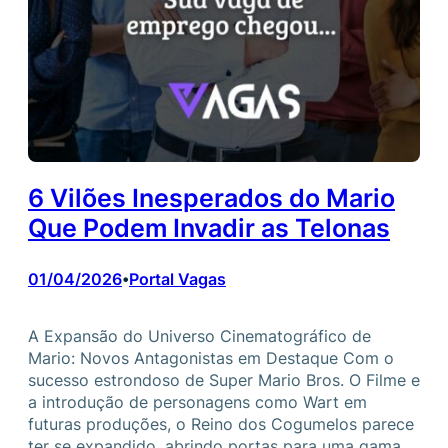
6 Vilões Inesperados do Mario
Que Podem Invadir as Telonas
01/04/2026
Portal Vagas
•
A Expansão do Universo Cinematográfico de
Mario: Novos Antagonistas em Destaque Com o
sucesso estrondoso de Super Mario Bros. O Filme e
a introdução de personagens como Wart em
futuras produções, o Reino dos Cogumelos parece
ter se expandido, abrindo portas para uma gama