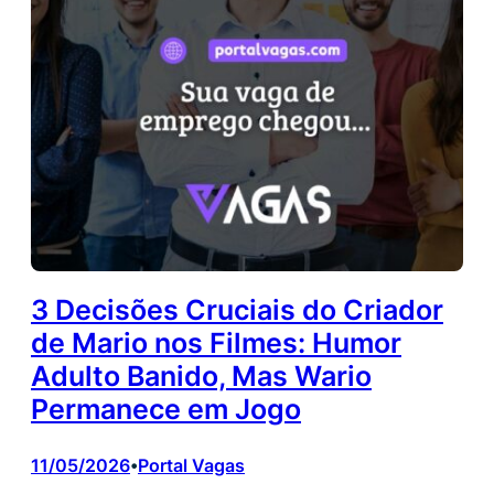
3 Decisões Cruciais do Criador
de Mario nos Filmes: Humor
Adulto Banido, Mas Wario
Permanece em Jogo
11/05/2026
Portal Vagas
•