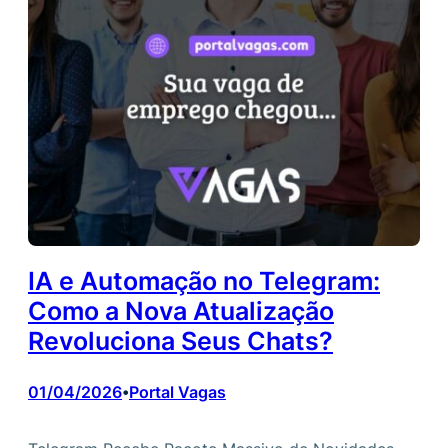
IA e Automação no Telegram:
Como a Nova Atualização
Revoluciona Seus Chats?
01/04/2026
Portal Vagas
•