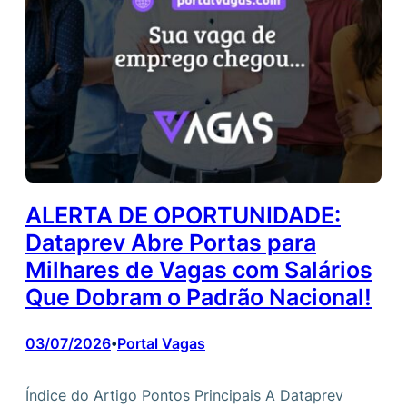
ALERTA DE OPORTUNIDADE:
Dataprev Abre Portas para
Milhares de Vagas com Salários
Que Dobram o Padrão Nacional!
03/07/2026
Portal Vagas
•
Índice do Artigo Pontos Principais A Dataprev