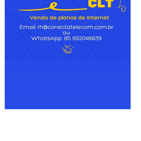
am
are