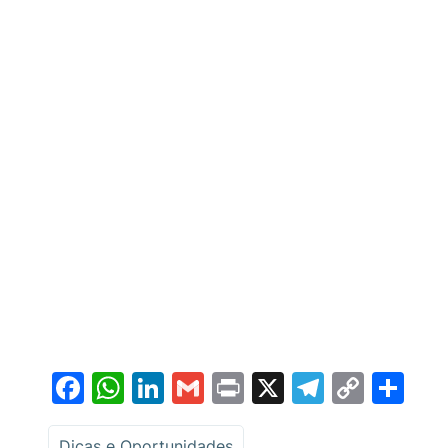
Facebook
WhatsApp
LinkedIn
Gmail
Print
X
Telegr
Copy
Sh
Link
Dicas e Oportunidades