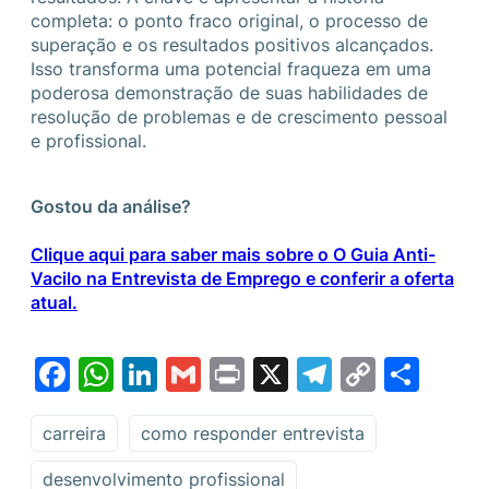
completa: o ponto fraco original, o processo de
superação e os resultados positivos alcançados.
Isso transforma uma potencial fraqueza em uma
poderosa demonstração de suas habilidades de
resolução de problemas e de crescimento pessoal
e profissional.
Gostou da análise?
Clique aqui para saber mais sobre o O Guia Anti-
Vacilo na Entrevista de Emprego e conferir a oferta
atual.
Facebook
WhatsApp
LinkedIn
Gmail
Print
X
Telegram
Copy
Sha
Link
carreira
como responder entrevista
desenvolvimento profissional