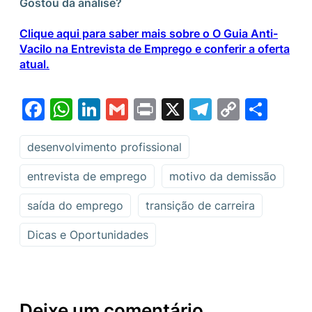
Gostou da análise?
Clique aqui para saber mais sobre o O Guia Anti-
Vacilo na Entrevista de Emprego e conferir a oferta
atual.
Facebook
WhatsApp
LinkedIn
Gmail
Print
X
Telegram
Copy
Sha
Link
desenvolvimento profissional
entrevista de emprego
motivo da demissão
saída do emprego
transição de carreira
Dicas e Oportunidades
Deixe um comentário