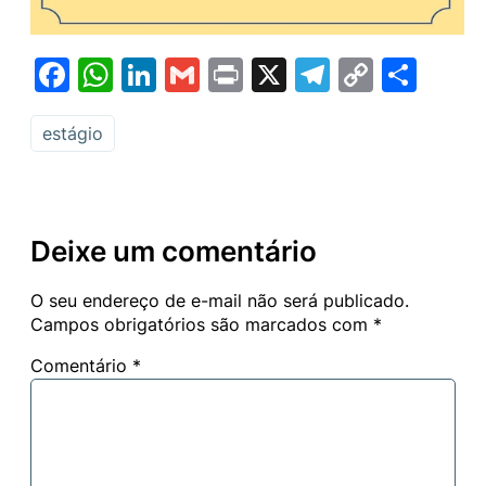
Facebook
WhatsApp
LinkedIn
Gmail
Print
X
Telegram
Copy
Sha
Link
estágio
Deixe um comentário
O seu endereço de e-mail não será publicado.
Campos obrigatórios são marcados com
*
Comentário
*