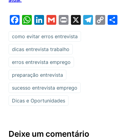
atual.
Facebook
WhatsApp
LinkedIn
Gmail
Print
X
Telegram
Copy
Sha
Link
como evitar erros entrevista
dicas entrevista trabalho
erros entrevista emprego
preparação entrevista
sucesso entrevista emprego
Dicas e Oportunidades
Deixe um comentário