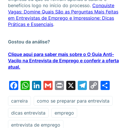
benefícios logo no início do processo.
Conquiste
Vagas: Domine Quais São as Perguntas Mais Feitas
em Entrevistas de Emprego e Impressione: Dicas
Práticas e Essenciais
.
Gostou da análise?
Clique aqui para saber mais sobre o O Guia Anti-
Vacilo na Entrevista de Emprego e conferir a oferta
atual.
Facebook
WhatsApp
LinkedIn
Gmail
Print
X
Telegram
Copy
Sha
Link
carreira
como se preparar para entrevista
dicas entrevista
emprego
entrevista de emprego