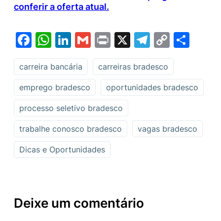
conferir a oferta atual.
Facebook
WhatsApp
LinkedIn
Gmail
Print
X
Telegram
Copy
Sha
Link
carreira bancária
carreiras bradesco
emprego bradesco
oportunidades bradesco
processo seletivo bradesco
trabalhe conosco bradesco
vagas bradesco
Dicas e Oportunidades
Deixe um comentário