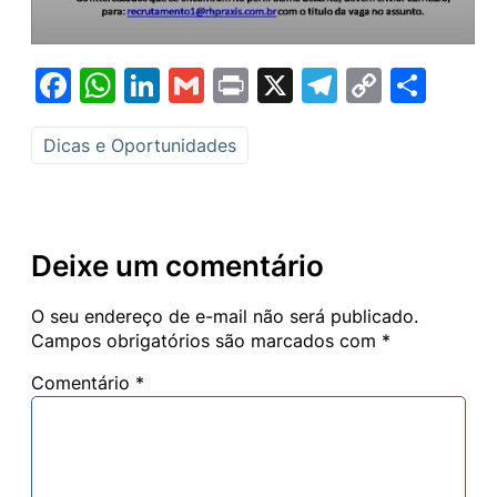
Facebook
WhatsApp
LinkedIn
Gmail
Print
X
Telegram
Copy
Sha
Link
Dicas e Oportunidades
Deixe um comentário
O seu endereço de e-mail não será publicado.
Campos obrigatórios são marcados com
*
Comentário
*