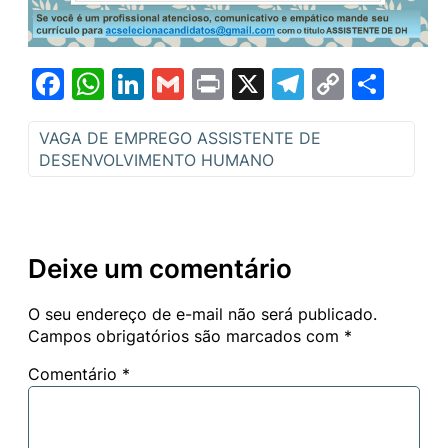
Facebook
WhatsApp
LinkedIn
Gmail
Print
X
Telegram
Copy
Sha
Link
VAGA DE EMPREGO ASSISTENTE DE
DESENVOLVIMENTO HUMANO
Deixe um comentário
O seu endereço de e-mail não será publicado.
Campos obrigatórios são marcados com
*
Comentário
*