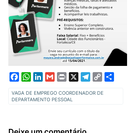
Facebook
WhatsApp
LinkedIn
Gmail
Print
X
Telegram
Copy
Sha
Link
VAGA DE EMPREGO COORDENADOR DE
DEPARTAMENTO PESSOAL
Deixe um comentário