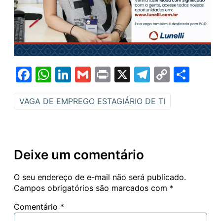
Facebook
WhatsApp
LinkedIn
Gmail
Print
X
Telegram
Copy
Sha
Link
VAGA DE EMPREGO ESTAGIÁRIO DE TI
Deixe um comentário
O seu endereço de e-mail não será publicado.
Campos obrigatórios são marcados com
*
Comentário
*