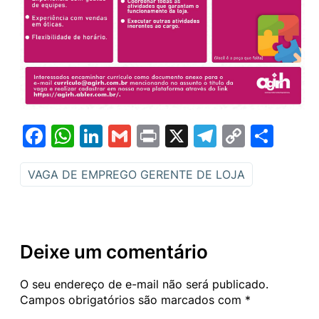
Facebook
WhatsApp
LinkedIn
Gmail
Print
X
Telegram
Copy
Sha
Link
VAGA DE EMPREGO GERENTE DE LOJA
Deixe um comentário
O seu endereço de e-mail não será publicado.
Campos obrigatórios são marcados com
*