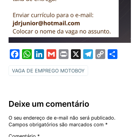
Facebook
WhatsApp
LinkedIn
Gmail
Print
X
Telegram
Copy
Sha
Link
VAGA DE EMPREGO MOTOBOY
Deixe um comentário
O seu endereço de e-mail não será publicado.
Campos obrigatórios são marcados com
*
Comentário
*