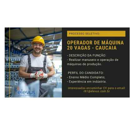
am
are