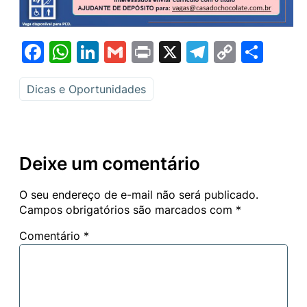
Facebook
WhatsApp
LinkedIn
Gmail
Print
X
Telegram
Copy
Sha
Link
Dicas e Oportunidades
Deixe um comentário
O seu endereço de e-mail não será publicado.
Campos obrigatórios são marcados com
*
Comentário
*