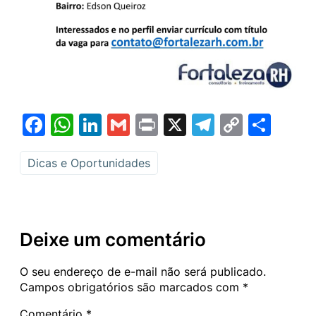
Facebook
WhatsApp
LinkedIn
Gmail
Print
X
Telegram
Copy
Sha
Link
Dicas e Oportunidades
Deixe um comentário
O seu endereço de e-mail não será publicado.
Campos obrigatórios são marcados com
*
Comentário
*