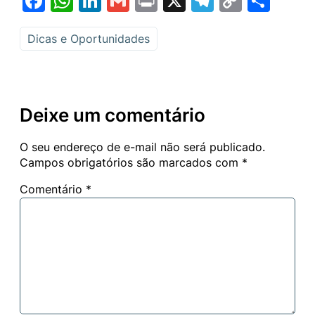
Facebook
WhatsApp
LinkedIn
Gmail
Print
X
Telegram
Copy
Sha
Link
Dicas e Oportunidades
Deixe um comentário
O seu endereço de e-mail não será publicado.
Campos obrigatórios são marcados com
*
Comentário
*