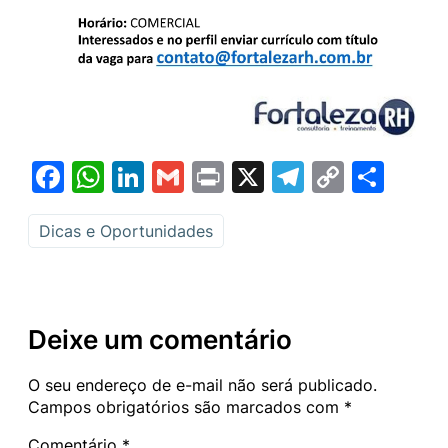
Facebook
WhatsApp
LinkedIn
Gmail
Print
X
Telegram
Copy
Sha
Link
Dicas e Oportunidades
Deixe um comentário
O seu endereço de e-mail não será publicado.
Campos obrigatórios são marcados com
*
Comentário
*