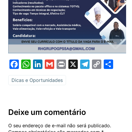
Facebook
WhatsApp
LinkedIn
Gmail
Print
X
Telegram
Copy
Sha
Link
Dicas e Oportunidades
Deixe um comentário
O seu endereço de e-mail não será publicado.
Campos obrigatórios são marcados com
*