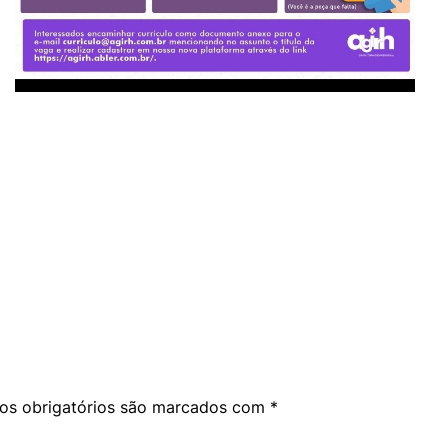
am
are
s obrigatórios são marcados com
*