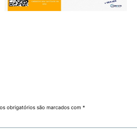
am
are
s obrigatórios são marcados com
*