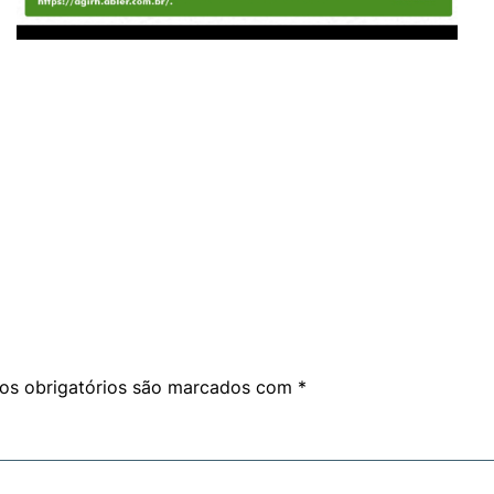
am
are
s obrigatórios são marcados com
*