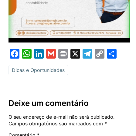
Facebook
WhatsApp
LinkedIn
Gmail
Print
X
Telegram
Copy
Sha
Link
Dicas e Oportunidades
Deixe um comentário
O seu endereço de e-mail não será publicado.
Campos obrigatórios são marcados com
*
Comentário
*