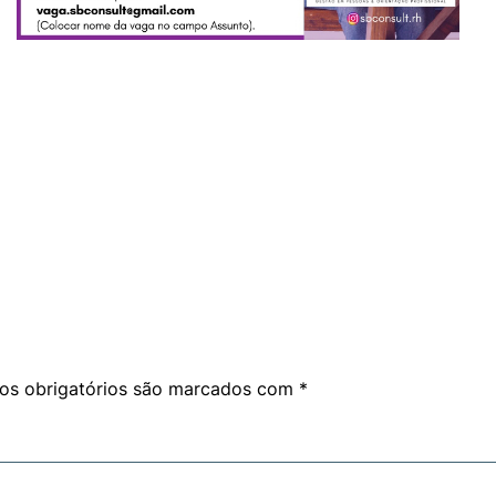
am
are
s obrigatórios são marcados com
*