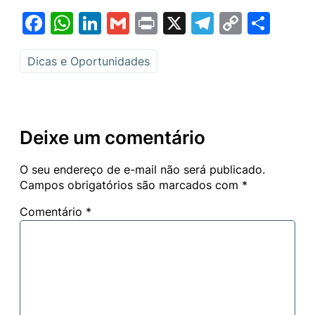
Facebook
WhatsApp
LinkedIn
Gmail
Print
X
Telegram
Copy
Sha
Link
Dicas e Oportunidades
Deixe um comentário
O seu endereço de e-mail não será publicado.
Campos obrigatórios são marcados com
*
Comentário
*