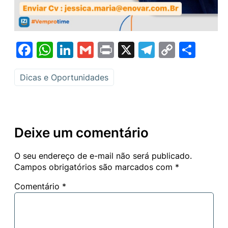
Facebook
WhatsApp
LinkedIn
Gmail
Print
X
Telegram
Copy
Sha
Link
Dicas e Oportunidades
Deixe um comentário
O seu endereço de e-mail não será publicado.
Campos obrigatórios são marcados com
*
Comentário
*