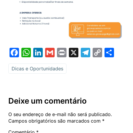
Facebook
WhatsApp
LinkedIn
Gmail
Print
X
Telegram
Copy
Sha
Link
Dicas e Oportunidades
Deixe um comentário
O seu endereço de e-mail não será publicado.
Campos obrigatórios são marcados com
*
Comentário
*