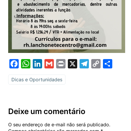
Facebook
WhatsApp
LinkedIn
Gmail
Print
X
Telegram
Copy
Sha
Link
Dicas e Oportunidades
Deixe um comentário
O seu endereço de e-mail não será publicado.
Campos obrigatórios são marcados com
*