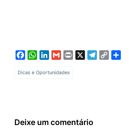
Facebook
WhatsApp
LinkedIn
Gmail
Print
X
Telegr
Copy
Sh
Link
Dicas e Oportunidades
Deixe um comentário