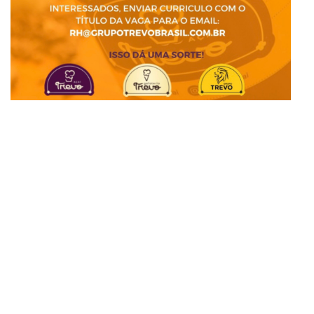
am
are