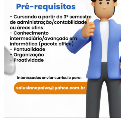
am
are