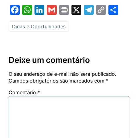
Facebook
WhatsApp
LinkedIn
Gmail
Print
X
Telegram
Copy
Sha
Link
Dicas e Oportunidades
Deixe um comentário
O seu endereço de e-mail não será publicado.
Campos obrigatórios são marcados com
*
Comentário
*