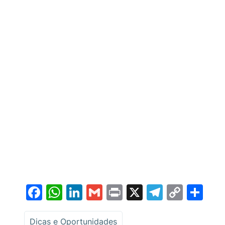
Facebook
WhatsApp
LinkedIn
Gmail
Print
X
Telegr
Copy
Sh
Link
Dicas e Oportunidades