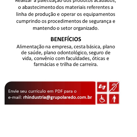
am
are