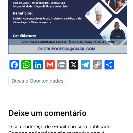
Facebook
WhatsApp
LinkedIn
Gmail
Print
X
Telegram
Copy
Sha
Link
Dicas e Oportunidades
Deixe um comentário
O seu endereço de e-mail não será publicado.
Campos obrigatórios são marcados com
*