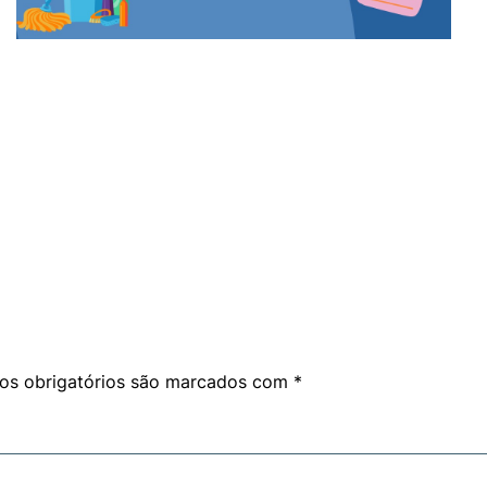
am
are
s obrigatórios são marcados com
*