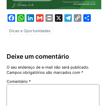
Facebook
WhatsApp
LinkedIn
Gmail
Print
X
Telegram
Copy
Sha
Link
Dicas e Oportunidades
Deixe um comentário
O seu endereço de e-mail não será publicado.
Campos obrigatórios são marcados com
*
Comentário
*