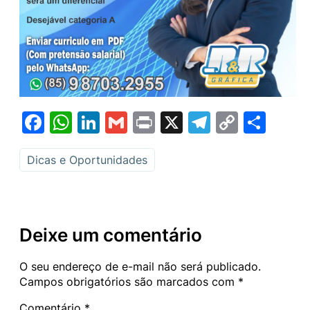
Facebook
WhatsApp
LinkedIn
Gmail
Print
X
Telegram
Copy
Sha
Link
Dicas e Oportunidades
Deixe um comentário
O seu endereço de e-mail não será publicado.
Campos obrigatórios são marcados com
*
Comentário
*