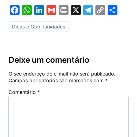
Facebook
WhatsApp
LinkedIn
Gmail
Print
X
Telegram
Copy
Sha
Link
Dicas e Oportunidades
Deixe um comentário
O seu endereço de e-mail não será publicado.
Campos obrigatórios são marcados com
*
Comentário
*