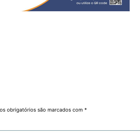
am
are
s obrigatórios são marcados com
*