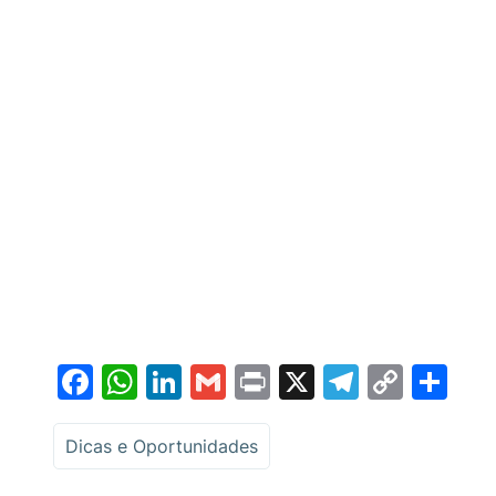
Facebook
WhatsApp
LinkedIn
Gmail
Print
X
Telegr
Copy
Sh
Link
Dicas e Oportunidades