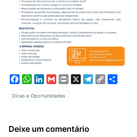
Facebook
WhatsApp
LinkedIn
Gmail
Print
X
Telegram
Copy
Sha
Link
Dicas e Oportunidades
Deixe um comentário