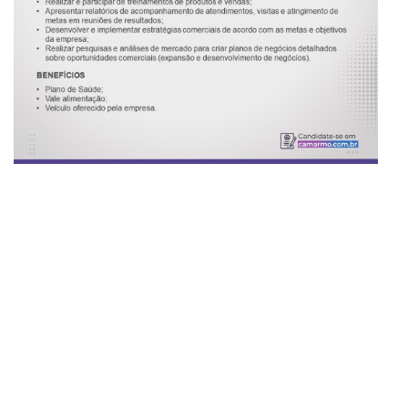
am
are