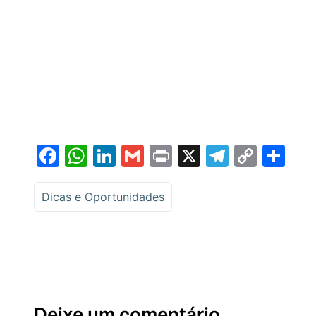
Facebook
WhatsApp
LinkedIn
Gmail
Print
X
Telegr
Copy
Sh
Link
Dicas e Oportunidades
Deixe um comentário