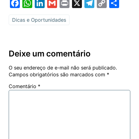
Facebook
WhatsApp
LinkedIn
Gmail
Print
X
Telegram
Copy
Sha
Link
Dicas e Oportunidades
Deixe um comentário
O seu endereço de e-mail não será publicado.
Campos obrigatórios são marcados com
*
Comentário
*