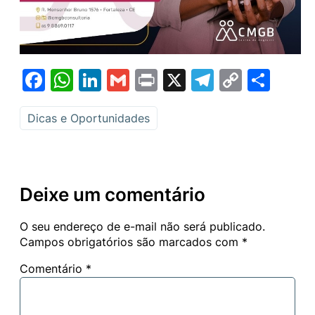
Facebook
WhatsApp
LinkedIn
Gmail
Print
X
Telegram
Copy
Sha
Link
Dicas e Oportunidades
Deixe um comentário
O seu endereço de e-mail não será publicado.
Campos obrigatórios são marcados com
*
Comentário
*